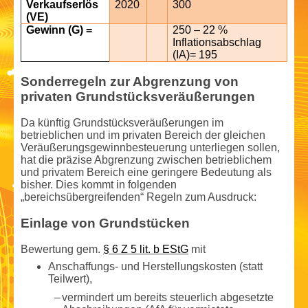
Verkaufserlös
2020
300
(VE)
Gewinn (G) =
250 – 22 %
Inflationsabschlag
(IA)
= 195
Sonderregeln zur Abgrenzung von
privaten Grundstücksveräußerungen
Da künftig Grundstücksveräußerungen im
betrieblichen und im privaten Bereich der gleichen
Veräußerungs­gewinnbesteuerung unterliegen sollen,
hat die präzise Abgrenzung zwischen betrieblichem
und privatem Bereich eine geringere Bedeutung als
bisher. Dies kommt in folgenden
„bereichsübergreifenden“ Regeln zum Ausdruck:
Einlage von Grundstücken
Bewertung gem.
§ 6 Z 5 lit. b EStG
mit
Anschaffungs- und Herstellungs­kosten (statt
Teilwert),
–
vermindert um bereits steuerlich abgesetzte