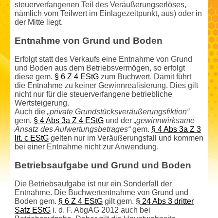
steuerverfangenen Teil des Veräußerungserlöses,
nämlich vom Teilwert im Einlagezeitpunkt, aus) oder in
der Mitte liegt.
Entnahme von Grund und Boden
Erfolgt statt des Verkaufs eine Entnahme von Grund
und Boden aus dem Betriebsvermögen, so erfolgt
diese gem.
§ 6 Z 4 EStG
zum Buchwert. Damit führt
die Entnahme zu keiner Gewinnrealisierung. Dies gilt
nicht nur für die steuerverfangene betriebliche
Wertsteigerung.
Auch die
„private Grundstücksveräußerungsfiktion“
gem.
§ 4 Abs 3a Z 4 EStG
und der
„gewinnwirksame
Ansatz des Aufwertungs­betrages“
gem.
§ 4 Abs 3a Z 3
lit. c EStG
gelten nur im Veräußerungsfall und kommen
bei einer Entnahme nicht zur Anwendung.
Betriebsaufgabe und Grund und Boden
Die Betriebsaufgabe ist nur ein Sonderfall der
Entnahme. Die Buchwertentnahme von Grund und
Boden gem.
§ 6 Z 4 EStG
gilt gem.
§ 24 Abs 3 dritter
Satz EStG
i. d. F. AbgÄG 2012 auch bei