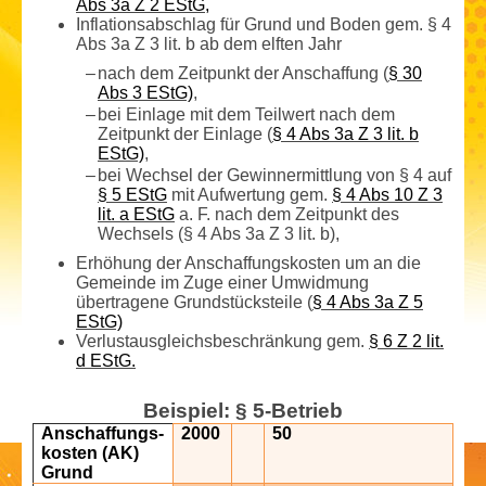
Abs 3a Z 2 EStG,
Inflationsabschlag für Grund und Boden gem. § 4
Abs 3a Z 3 lit. b ab dem elften Jahr
–
nach dem Zeitpunkt der Anschaffung (
§ 30
Abs 3 EStG)
,
–
bei Einlage mit dem Teilwert nach dem
Zeitpunkt der Einlage (
§ 4 Abs 3a Z 3 lit. b
EStG)
,
–
bei Wechsel der Gewinn­ermittlung von § 4 auf
§ 5 EStG
mit Aufwertung gem.
§ 4 Abs 10 Z 3
lit. a EStG
a. F. nach dem Zeitpunkt des
Wechsels (§ 4 Abs 3a Z 3 lit. b),
Erhöhung der Anschaffungs­kosten um an die
Gemeinde im Zuge einer Umwidmung
übertragene Grundstücksteile (
§ 4 Abs 3a Z 5
EStG)
Verlustausgleichsbeschränkung gem.
§ 6 Z 2 lit.
d EStG.
Beispiel: § 5-Betrieb
Anschaffungs­
2000
50
kosten (AK)
Grund