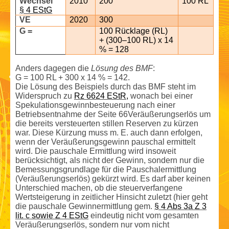
Wechsel
2010
200
100 RL
§ 4 EStG
VE
2020
300
G =
100 Rücklage (RL)
+ (300–100 RL) x 14
% = 128
Anders dagegen die
Lösung des BMF
:
G = 100 RL + 300 x 14 % = 142.
Die Lösung des Beispiels durch das BMF steht im
Widerspruch zu
Rz 6624 EStR,
wonach bei einer
Spekulations­gewinnbesteuerung nach einer
Betriebsentnahme der Seite 66Veräußerungserlös um
die bereits versteuerten stillen Reserven zu kürzen
war. Diese Kürzung muss m. E. auch dann erfolgen,
wenn der Veräußerungs­gewinn pauschal ermittelt
wird. Die pauschale Ermittlung wird insoweit
berücksichtigt, als nicht der Gewinn, sondern nur die
Bemessungsgrundlage für die Pauschal­ermittlung
(Veräußerungserlös) gekürzt wird. Es darf aber keinen
Unterschied machen, ob die steuerverfangene
Wertsteigerung in zeitlicher Hinsicht zuletzt (hier geht
die pauschale Gewinn­ermittlung gem.
§ 4 Abs 3a Z 3
lit. c sowie Z 4 EStG
eindeutig nicht vom gesamten
Veräußerungserlös, sondern nur vom nicht