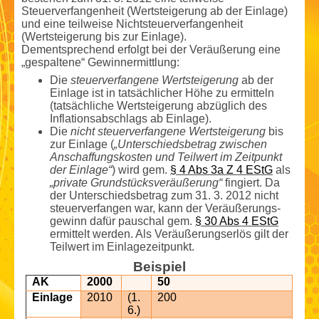
Steuerverfangenheit (Wertsteigerung ab der Einlage)
und eine teilweise Nicht­steuerverfangenheit
(Wertsteigerung bis zur Einlage).
Dementsprechend erfolgt bei der Veräußerung eine
„gespaltene“ Gewinn­ermittlung:
Die
steuerverfangene Wertsteigerung
ab der
Einlage ist in tatsächlicher Höhe zu ermitteln
(tatsächliche Wertsteigerung abzüglich des
Inflationsabschlags ab Einlage).
Die
nicht steuerverfangene Wertsteigerung
bis
zur Einlage (
„Unterschieds­betrag zwischen
Anschaffungs­kosten und Teilwert im Zeitpunkt
der Einlage“
) wird gem.
§ 4 Abs 3a Z 4 EStG
als
„private Grundstücksveräußerung“
fingiert. Da
der Unterschieds­betrag zum 31. 3. 2012 nicht
steuerverfangen war, kann der Veräußerungs­
gewinn dafür pauschal gem.
§ 30 Abs 4 EStG
ermittelt werden. Als Veräußerungserlös gilt der
Teilwert im Einlagezeitpunkt.
Beispiel
AK
2000
50
Einlage
2010
(1.
200
6.)