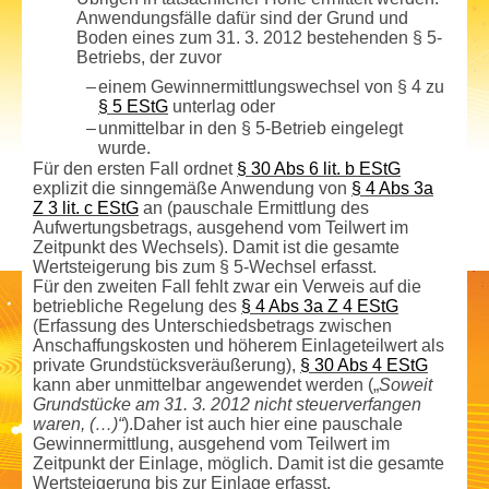
Anwendungsfälle dafür sind der Grund und
Boden eines zum 31. 3. 2012 bestehenden § 5-
Betriebs, der zuvor
–
einem Gewinn­ermittlungswechsel von § 4 zu
§ 5 EStG
unterlag oder
–
unmittelbar in den § 5-Betrieb eingelegt
wurde.
Für den ersten Fall ordnet
§ 30 Abs 6 lit. b EStG
explizit die sinngemäße Anwendung von
§ 4 Abs 3a
Z 3 lit. c EStG
an (pauschale Ermittlung des
Aufwertungs­betrags, ausgehend vom Teilwert im
Zeitpunkt des Wechsels). Damit ist die gesamte
Wertsteigerung bis zum § 5-Wechsel erfasst.
Für den zweiten Fall fehlt zwar ein Verweis auf die
betriebliche Regelung des
§ 4 Abs 3a Z 4 EStG
(Erfassung des Unterschieds­betrags zwischen
Anschaffungs­kosten und höherem Einlageteil­wert als
private Grundstücksveräußerung),
§ 30 Abs 4 EStG
kann aber unmittelbar angewendet werden („
Soweit
Grundstücke am 31. 3. 2012 nicht steuerverfangen
waren, (…)“
).Daher ist auch hier eine pauschale
Gewinn­ermittlung, ausgehend vom Teilwert im
Zeitpunkt der Einlage, möglich. Damit ist die gesamte
Wertsteigerung bis zur Einlage erfasst.