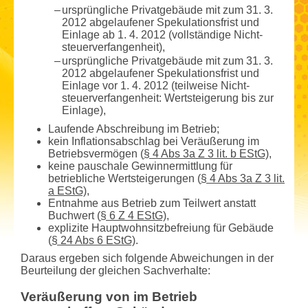
–
ursprüngliche Privatgebäude mit zum 31. 3.
2012 abgelaufener Spekulationsfrist und
Einlage ab 1. 4. 2012 (vollständige Nicht­
steuerverfangenheit),
–
ursprüngliche Privatgebäude mit zum 31. 3.
2012 abgelaufener Spekulationsfrist und
Einlage vor 1. 4. 2012 (teilweise Nicht­
steuerverfangenheit: Wertsteigerung bis zur
Einlage),
Laufende Abschreibung im Betrieb;
kein Inflationsabschlag bei Veräußerung im
Betriebsvermögen (
§ 4 Abs 3a Z 3 lit. b EStG)
,
keine pauschale Gewinn­ermittlung für
betriebliche Wertsteigerungen (
§ 4 Abs 3a Z 3 lit.
a EStG)
,
Entnahme aus Betrieb zum Teilwert anstatt
Buchwert (
§ 6 Z 4 EStG)
,
explizite Hauptwohnsitz­befreiung für Gebäude
(
§ 24 Abs 6 EStG)
.
Daraus ergeben sich folgende Abweichungen in der
Beurteilung der gleichen Sachverhalte:
Veräußerung von im Betrieb