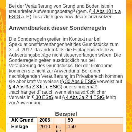
Bei der Veräußerung von Grund und Boden ist ein
8
steuerfreier Aufwertungs­betrag
(gem.
§ 4 Abs 10 lit. a
EStG
a. F.) zusätzlich gewinnwirksam anzusetzen.
Anwendbarkeit dieser Sonderregeln
Die Sonderregeln greifen im Kontext nur bei
Spekulationsfristverfangenheit des Grundstücks zum
31. 3. 2012, da andernfalls die Einlagen­werte bzw.
Aufwertungs­beträge nicht steuerverfangen wären. Die
Sonderregeln gelten ausdrücklich nur bei
Veräußerung des Grundstücks. Bei der Entnahme
kommen sie nicht zur Anwendung. Bei einer
nachfolgenden Veräußerung im Privatbereich kommen
sie aber kraft Verweises (
§ 30 Abs 6 EStG
verweist auf
§ 4 Abs 3a Z 3 lit. c EStG
) oder sinngemäß
„nachhängend“ (auch wenn ein ausdrücklicher
Verweis in
§ 30 EStG
auf
§ 4 Abs 3a Z 4 EStG
fehlt)
zur Anwendung.
Beispiel
AK Grund
2005
50
Einlage
2010
(1.
150
6.)