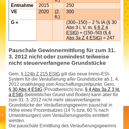
Entnahme
2015
250
VE
2020
(2.
300
6.)
G =
(300–150) – 2 % IA (§ 30
Abs 3 i. V. m.
§ 6 Z 4
EStG)
+ (150–50) (
§ 4
Abs 3a Z 4 EStG)
= 247
Pauschale Gewinn­ermittlung für zum 31.
3. 2012 nicht oder zumindest teilweise
nicht steuerverfangene Grundstücke
Gem.
§ 124b Z 215 EStG
gilt das neue Immo-ESt-
System für die Veräußerung
aller
Grundstücke ab 1. 4.
2012 unabhängig vom Anschaffungszeitpunkt. Gem.
§ 30 Abs 4 EStG
(Privatbereich) bzw.
§ 4 Abs 3a Z 3 lit.
a EStG
(betrieblicher Grund und Boden) kann aber für
zum 31. 3. 2012 nicht mehr steuerverfangene
Grundstücke der Veräußerungs­gewinn pauschal in
Höhe eines Prozentsatzes (14 % bzw. 60 % nach
Umwidmungen) vom Veräußerungserlös ermittelt
werden.
Die pauschale Ermittlung des Veräußerungs­gewinns