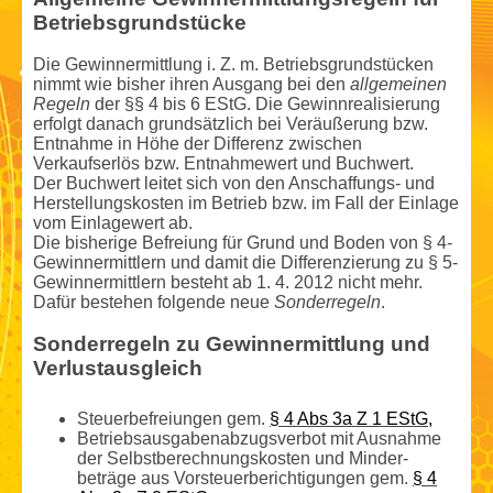
Betriebsgrundstücke
Die Gewinn­ermittlung i. Z. m. Betriebsgrundstücken
nimmt wie bisher ihren Ausgang bei den
allgemeinen
Regeln
der §§ 4 bis 6 EStG. Die Gewinnrealisierung
erfolgt danach grundsätzlich bei Veräußerung bzw.
Entnahme in Höhe der Differenz zwischen
Verkaufserlös bzw. Entnahme­wert und Buchwert.
Der Buchwert leitet sich von den Anschaffungs- und
Herstellungs­kosten im Betrieb bzw. im Fall der Einlage
vom Einlage­wert ab.
Die bisherige Befreiung für Grund und Boden von § 4-
Gewinnermittlern und damit die Differenzierung zu § 5-
Gewinnermittlern besteht ab 1. 4. 2012 nicht mehr.
Dafür bestehen folgende neue
Sonderregeln
.
Sonderregeln zu Gewinn­ermittlung und
Verlustausgleich
Steuer­befreiungen gem.
§ 4 Abs 3a Z 1 EStG,
Betriebsausgabenabzugsverbot mit Ausnahme
der Selbstberechnungs­kosten und Minder­
beträge aus Vorsteuerberichtigungen gem.
§ 4