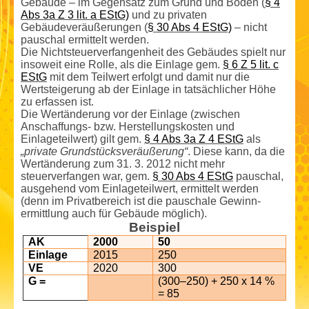
Gebäude – im Gegensatz zum Grund und Boden (
§ 4
Abs 3a Z 3 lit. a EStG)
und zu privaten
Gebäudeveräußerungen (
§ 30 Abs 4 EStG)
– nicht
pauschal ermittelt werden.
Die Nicht­steuerverfangenheit des Gebäudes spielt nur
insoweit eine Rolle, als die Einlage gem.
§ 6 Z 5 lit. c
EStG
mit dem Teilwert erfolgt und damit nur die
Wertsteigerung ab der Einlage in tatsächlicher Höhe
zu erfassen ist.
Die Wertänderung vor der Einlage (zwischen
Anschaffungs- bzw. Herstellungs­kosten und
Einlageteil­wert) gilt gem.
§ 4 Abs 3a Z 4 EStG
als
„private Grundstücksveräußerung“
. Diese kann, da die
Wertänderung zum 31. 3. 2012 nicht mehr
steuerverfangen war, gem.
§ 30 Abs 4 EStG
pauschal,
ausgehend vom Einlageteil­wert, ermittelt werden
(denn im Privatbereich ist die pauschale Gewinn­
ermittlung auch für Gebäude möglich).
Beispiel
AK
2000
50
Einlage
2015
250
VE
2020
300
G =
(300–250) + 250 x 14 %
= 85