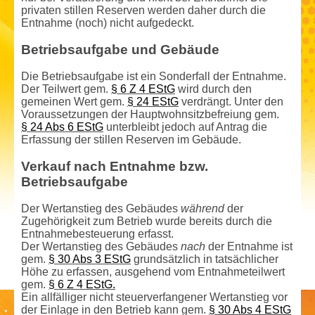
privaten stillen Reserven werden daher durch die
Entnahme (noch) nicht aufgedeckt.
Betriebsaufgabe und Gebäude
Die Betriebsaufgabe ist ein Sonderfall der Entnahme.
Der Teilwert gem.
§ 6 Z 4 EStG
wird durch den
gemeinen Wert gem.
§ 24 EStG
verdrängt. Unter den
Voraussetzungen der Hauptwohnsitz­befreiung gem.
§ 24 Abs 6 EStG
unterbleibt jedoch auf Antrag die
Erfassung der stillen Reserven im Gebäude.
Verkauf nach Entnahme bzw.
Betriebsaufgabe
Der Wertanstieg des Gebäudes
während
der
Zugehörigkeit zum Betrieb wurde bereits durch die
Entnahmebe­steuerung erfasst.
Der Wertanstieg des Gebäudes
nach
der Entnahme ist
gem.
§ 30 Abs 3 EStG
grundsätzlich in tatsächlicher
Höhe zu erfassen, ausgehend vom Entnahmeteil­wert
gem.
§ 6 Z 4 EStG.
Ein allfälliger nicht steuerverfangener Wertanstieg vor
der Einlage in den Betrieb kann gem.
§ 30 Abs 4 EStG