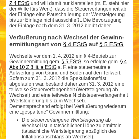
Z 4 EStG
und will damit nur klarstellen (m. E. steht hier
der Wille fürs Werk), dass die Steuerverfangenheit ab
der Einlage eine Pauschalierung der Wertsteigerung
bis zur Einlage nicht ausschließt. Die Bevorzugung
der Einlage nach dem 31. 3. 2012 bleibt daher.
Veräußerung nach Wechsel der Gewinn­
ermittlungsart von
§ 4 EStG
auf
§ 5 EStG
Wechselte vor dem 1. 4. 2012 ein § 4-Betrieb zur
Gewinn­ermittlung gem.
§ 5 EStG,
so erfolgte gem.
§ 4
Abs 10 Z 3 lit. a EStG
a. F. eine steuerneutrale
Aufwertung von Grund und Boden auf den Teilwert.
Sofern zum 31. 3. 2012 die Spekulationsfrist
abgelaufen war, bestand daher zum 31. 3. 2012 eine
teilweise Steuerverfangenheit (Wertsteigerung ab
Wechsel) und eine teilweise Nicht­steuerverfangenheit
(Wertsteigerung bis zum Wechsel).
Dementsprechend erfolgt bei Veräußerung wiederum
eine „gespaltene“ Gewinn­ermittlung:
Die
steuerverfangene Wertsteigerung
ab
Wechsel ist in tatsächlicher Höhe zu ermitteln
(tatsächliche Wertsteigerung abzüglich des
Inflationsabschlags ab Wechsel).