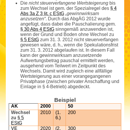
Die
nicht steuerverfangene Wertsteigerung
bis
zum Wechsel ist gem. der Spezialregel des
§ 4
Abs 3a Z 3 lit. c EStG
„gewinnwirksam
anzusetzen“
. Durch das AbgÄG 2012 wurde
angefügt, dass dabei die Pauschalierung gem.
§ 30 Abs 4 EStG
sinngemäß anzuwenden ist,
wenn der Grund und Boden ohne Wechsel zu
§ 5 EStG
zum 31. 3. 2012 nicht steuerverfangen
gewesen wäre, d. h., wenn die Spekulationsfrist
zum 31. 3. 2012 abgelaufen ist. In diesem Fall
kann der gewinnwirksam anzusetzende
Aufwertungs­betrag pauschal ermittelt werden,
ausgehend vom Teilwert im Zeitpunkt des
Wechsels. Damit wird zugleich eine allfällige
Wertsteigerung aus einer vorangegangenen
Privatphase (zwischen privater Anschaffung und
Einlage in § 4-Betrieb) abgedeckt.
Beispiel
AK
2000
50
Wechsel
2010
(1.
200
zu
§ 5
6.)
EStG
VE
2020
(2.
300