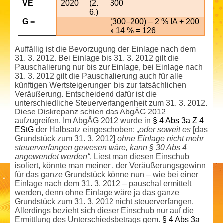
VE
2020
(2.
300
6.)
G =
(300–200) – 2 % IA + 200
x 14 % = 126
Auffällig ist die Bevorzugung der Einlage nach dem
31. 3. 2012. Bei Einlage bis 31. 3. 2012 gilt die
Pauschalierung nur bis zur Einlage, bei Einlage nach
31. 3. 2012 gilt die Pauschalierung auch für alle
künftigen Wertsteigerungen bis zur tatsächlichen
Veräußerung. Entscheidend dafür ist die
unterschiedliche Steuerverfangenheit zum 31. 3. 2012.
Diese Diskrepanz schien das AbgÄG 2012
aufzugreifen. Im AbgÄG 2012 wurde in
§ 4 Abs 3a Z 4
EStG
der Halbsatz eingeschoben:
„oder soweit es
[das
Grundstück zum 31. 3. 2012]
ohne Einlage nicht mehr
steuerverfangen gewesen wäre, kann § 30 Abs 4
angewendet werden“
. Liest man diesen Einschub
isoliert, könnte man meinen, der Veräußerungs­gewinn
für das ganze Grundstück könne nun – wie bei einer
Einlage nach dem 31. 3. 2012 – pauschal ermittelt
werden, denn ohne Einlage wäre ja das ganze
Grundstück zum 31. 3. 2012 nicht steuerverfangen.
Allerdings bezieht sich dieser Einschub nur auf die
Ermittlung des Unterschieds­betrags gem.
§ 4 Abs 3a