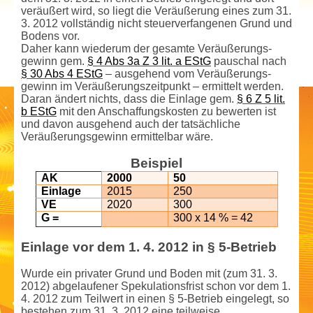
veräußert wird, so liegt die Veräußerung eines zum 31.
3. 2012 vollständig nicht steuerverfangenen Grund und
Bodens vor.
Daher kann wiederum der gesamte Veräußerungs­
gewinn gem.
§ 4 Abs 3a Z 3 lit. a EStG
pauschal nach
§ 30 Abs 4 EStG
– ausgehend vom Veräußerungs­
gewinn im Veräußerungszeitpunkt – ermittelt werden.
Daran ändert nichts, dass die Einlage gem.
§ 6 Z 5 lit.
b EStG
mit den Anschaffungs­kosten zu bewerten ist
und davon ausgehend auch der tatsächliche
Veräußerungs­gewinn ermittelbar wäre.
Beispiel
AK
2000
50
Einlage
2015
250
VE
2020
300
G =
300 x 14 % = 42
Einlage vor dem 1. 4. 2012 in § 5-Betrieb
Wurde ein privater Grund und Boden mit (zum 31. 3.
2012) abgelaufener Spekulationsfrist schon vor dem 1.
4. 2012 zum Teilwert in einen § 5-Betrieb eingelegt, so
bestehen zum 31. 3. 2012 eine teilweise