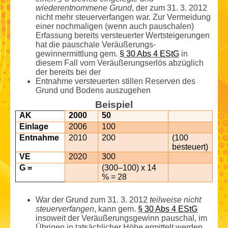
wiederentnommene Grund
, der zum 31. 3. 2012
nicht mehr steuerverfangen war. Zur Vermeidung
einer nochmaligen (wenn auch pauschalen)
Erfassung bereits versteuerter Wertsteigerungen
hat die pauschale Veräußerungs­
gewinnermittlung gem.
§ 30 Abs 4 EStG
in
diesem Fall vom Veräußerungserlös abzüglich
der bereits bei der
Entnahme versteuerten stillen Reserven des
Grund und Bodens auszugehen
Beispiel
AK
2000
50
Einlage
2006
100
Entnahme
2010
200
(100
besteuert)
VE
2020
300
G =
(300–100) x 14
% = 28
War der Grund zum 31. 3. 2012
teilweise nicht
steuerverfangen
, kann gem.
§ 30 Abs 4 EStG
insoweit der Veräußerungs­gewinn pauschal, im
Übrigen in tatsächlicher Höhe ermittelt werden.