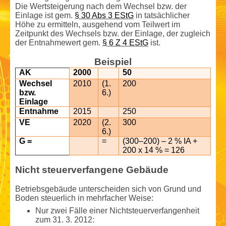
Die Wertsteigerung nach dem Wechsel bzw. der
Einlage ist gem.
§ 30 Abs 3 EStG
in tatsächlicher
Höhe zu ermitteln, ausgehend vom Teilwert im
Zeitpunkt des Wechsels bzw. der Einlage, der zugleich
der Entnahme­wert gem.
§ 6 Z 4 EStG
ist.
Beispiel
AK
2000
50
Wechsel
2010
(1.
200
bzw.
6.)
Einlage
Entnahme
2015
250
VE
2020
(2.
300
6.)
G =
=
(300–200) – 2 % IA +
200 x 14 % = 126
Nicht steuerverfangene Gebäude
Betriebsgebäude unterscheiden sich von Grund und
Boden steuerlich in mehrfacher Weise:
Nur zwei Fälle einer Nicht­steuerverfangenheit
zum 31. 3. 2012: