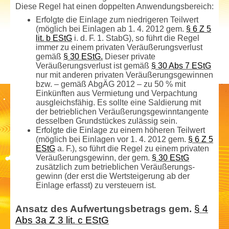
Diese Regel hat einen doppelten Anwendungsbereich:
Erfolgte die Einlage zum niedrigeren Teilwert
(möglich bei Einlagen ab 1. 4. 2012 gem.
§ 6 Z 5
lit. b EStG
i. d. F. 1. StabG), so führt die Regel
immer zu einem privaten Veräußerungsverlust
gemäß
§ 30 EStG.
Dieser private
Veräußerungsverlust ist gemäß
§ 30 Abs 7 EStG
nur mit anderen privaten Veräußerungs­gewinnen
bzw. – gemäß AbgÄG 2012 – zu 50 % mit
Einkünften aus Vermietung und Verpachtung
ausgleichsfähig. Es sollte eine Saldierung mit
der betrieblichen Veräußerungs­gewinntangente
desselben Grundstückes zulässig sein.
Erfolgte die Einlage zu einem höheren Teilwert
(möglich bei Einlagen vor 1. 4. 2012 gem.
§ 6 Z 5
EStG
a. F.), so führt die Regel zu einem privaten
Veräußerungs­gewinn, der gem.
§ 30 EStG
zusätzlich zum betrieblichen Veräußerungs­
gewinn (der erst die Wertsteigerung ab der
Einlage erfasst) zu versteuern ist.
Ansatz des Aufwertungs­betrags gem.
§ 4
Abs 3a Z 3 lit. c EStG