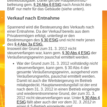
Betriebsaufgabe. Daher gilt die Hauptwohnsitz­
befreiung gem.
§ 24 Abs 6 EStG
nach Ansicht des
BMF nur mehr für das Gebäude (siehe unten).
Verkauf nach Entnahme
Spannend wird die Besteuerung des Verkaufs nach
einer Entnahme. Da der Verkauf bereits aus dem
Privatvermögen erfolgt, unterliegt er den
Bestimmungen des
§ 30 EStG
und nicht mehr jenen
des
§ 4 Abs 3a EStG.
Insoweit der Grund zum 31. 3. 2012 nicht
steuerverfangen war, kann gem.
§ 30 Abs 4 EStG
der
Veräußerungs­gewinn pauschal ermittelt werden.
War der Grund zum 31. 3. 2012
vollständig nicht
steuerverfangen
, kann gem. § 30 Abs 4 der
gesamte Veräußerungs­gewinn, ausgehend vom
Veräußerungserlös, pauschal ermittelt werden.
Damit ist auch die Wertsteigerung im Betrieb
mitabgedeckt. Hauptanwendungsfall ist der erst
nach dem 31. 3. 2012 in einen Betrieb eingelegte
und wiederentnommene Grund, der zum 31. 3.
2012 nicht steuerverfangen war. Unter
§ 30 Abs 4
EStG
fällt aber auch der
vor dem 31. 3. 2012 in
einen § 5-Betrieb eingelegte und