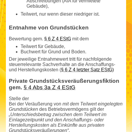
Abschreibungen (AfA für vermietete
Gebäude),
Teilwert, nur wenn dieser niedriger ist.
Entnahme von Grundstücken
Bewertung gem.
§ 6 Z 4 EStG
mit dem
Teilwert für Gebäude,
Buchwert für Grund und Boden.
Der jeweilige Entnahme­wert tritt für nachfolgende
steuerrelevante Sachverhalte an die Anschaffungs-
und Herstellungs­kosten (
§ 6 Z 4 letzter Satz EStG)
Private Grundstücksveräußerungsfiktion
gem.
§ 4 Abs 3a Z 4 EStG
Stelle der
Bei der Veräußerung von
mit dem Teilwert eingelegten
Grundstücken
des Betriebsvermögens gilt der
„Unterschieds­betrag zwischen dem Teilwert im
Einlagezeitpunkt und den Anschaffungs- oder
Herstellungs­kosten als Einkünfte aus privaten
Grundstücksveräußerungen“
.