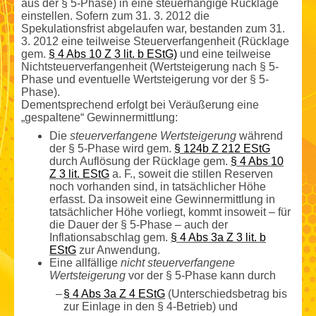
aus der § 5-Phase) in eine steuerhängige Rücklage
einstellen. Sofern zum 31. 3. 2012 die
Spekulationsfrist abgelaufen war, bestanden zum 31.
3. 2012 eine teilweise Steuerverfangenheit (Rücklage
gem.
§ 4 Abs 10 Z 3 lit. b EStG)
und eine teilweise
Nicht­steuerverfangenheit (Wertsteigerung nach § 5-
Phase und eventuelle Wertsteigerung vor der § 5-
Phase).
Dementsprechend erfolgt bei Veräußerung eine
„gespaltene“ Gewinn­ermittlung:
Die
steuerverfangene Wertsteigerung
während
der § 5-Phase wird gem.
§ 124b Z 212 EStG
durch Auflösung der Rücklage gem.
§ 4 Abs 10
Z 3 lit. EStG
a. F., soweit die stillen Reserven
noch vorhanden sind, in tatsächlicher Höhe
erfasst. Da insoweit eine Gewinn­ermittlung in
tatsächlicher Höhe vorliegt, kommt insoweit – für
die Dauer der § 5-Phase – auch der
Inflationsabschlag gem.
§ 4 Abs 3a Z 3 lit. b
EStG
zur Anwendung.
Eine allfällige
nicht steuerverfangene
Wertsteigerung
vor der § 5-Phase kann durch
–
§ 4 Abs 3a Z 4 EStG
(Unterschieds­betrag bis
zur Einlage in den § 4-Betrieb) und