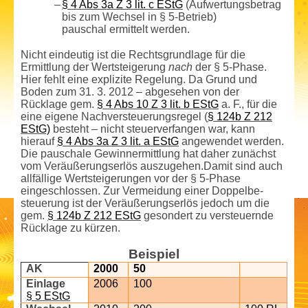
–
§ 4 Abs 3a Z 3 lit. c EStG
(Aufwertungs­betrag
bis zum Wechsel in § 5-Betrieb)
pauschal ermittelt werden.
Nicht eindeutig ist die Rechtsgrundlage für die
Ermittlung der Wertsteigerung
nach
der § 5-Phase.
Hier fehlt eine explizite Regelung. Da Grund und
Boden zum 31. 3. 2012 – abgesehen von der
Rücklage gem.
§ 4 Abs 10 Z 3 lit. b EStG
a. F., für die
eine eigene Nachver­steuerungsregel (
§ 124b Z 212
EStG)
besteht – nicht steuerverfangen war, kann
hierauf
§ 4 Abs 3a Z 3 lit. a EStG
angewendet werden.
Die pauschale Gewinn­ermittlung hat daher zunächst
vom Veräußerungserlös auszugehen.Damit sind auch
allfällige Wertsteigerungen vor der § 5-Phase
eingeschlossen. Zur Vermeidung einer Doppelbe­
steuerung ist der Veräußerungserlös jedoch um die
gem.
§ 124b Z 212 EStG
gesondert zu versteuernde
Rücklage zu kürzen.
Beispiel
AK
2000
50
Einlage
2006
100
§ 5 EStG