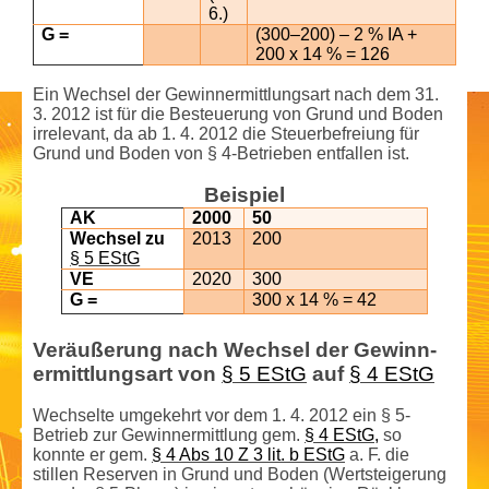
6.)
G =
(300–200) – 2 % IA +
200 x 14 % = 126
Ein Wechsel der Gewinn­ermittlungsart nach dem 31.
3. 2012 ist für die Besteuerung von Grund und Boden
irrelevant, da ab 1. 4. 2012 die Steuer­befreiung für
Grund und Boden von § 4-Betrieben entfallen ist.
Beispiel
AK
2000
50
Wechsel zu
2013
200
§ 5 EStG
VE
2020
300
G =
300 x 14 % = 42
Veräußerung nach Wechsel der Gewinn­
ermittlungsart von
§ 5 EStG
auf
§ 4 EStG
Wechselte umgekehrt vor dem 1. 4. 2012 ein § 5-
Betrieb zur Gewinn­ermittlung gem.
§ 4 EStG,
so
konnte er gem.
§ 4 Abs 10 Z 3 lit. b EStG
a. F. die
stillen Reserven in Grund und Boden (Wertsteigerung