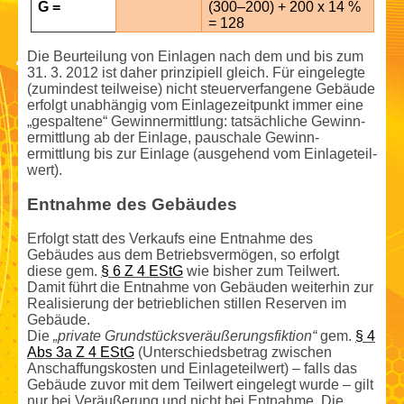
G =
(300–200) + 200 x 14 %
= 128
Die Beurteilung von Einlagen nach dem und bis zum
31. 3. 2012 ist daher prinzipiell gleich. Für eingelegte
(zumindest teilweise) nicht steuerverfangene Gebäude
erfolgt unabhängig vom Einlagezeitpunkt immer eine
„gespaltene“ Gewinn­ermittlung: tatsächliche Gewinn­
ermittlung ab der Einlage, pauschale Gewinn­
ermittlung bis zur Einlage (ausgehend vom Einlageteil­
wert).
Entnahme des Gebäudes
Erfolgt statt des Verkaufs eine Entnahme des
Gebäudes aus dem Betriebsvermögen, so erfolgt
diese gem.
§ 6 Z 4 EStG
wie bisher zum Teilwert.
Damit führt die Entnahme von Gebäuden weiterhin zur
Realisierung der betrieblichen stillen Reserven im
Gebäude.
Die
„private Grundstücksveräußerungsfiktion“
gem.
§ 4
Abs 3a Z 4 EStG
(Unterschieds­betrag zwischen
Anschaffungs­kosten und Einlageteil­wert) – falls das
Gebäude zuvor mit dem Teilwert eingelegt wurde – gilt
nur bei Veräußerung und nicht bei Entnahme. Die