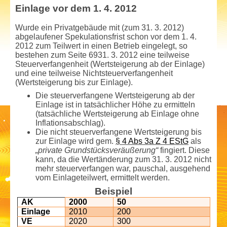
Einlage vor dem 1. 4. 2012
Wurde ein Privatgebäude mit (zum 31. 3. 2012)
abgelaufener Spekulationsfrist schon vor dem 1. 4.
2012 zum Teilwert in einen Betrieb eingelegt, so
bestehen zum Seite 6931. 3. 2012 eine teilweise
Steuerverfangenheit (Wertsteigerung ab der Einlage)
und eine teilweise Nicht­steuerverfangenheit
(Wertsteigerung bis zur Einlage).
Die steuerverfangene Wertsteigerung ab der
Einlage ist in tatsächlicher Höhe zu ermitteln
(tatsächliche Wertsteigerung ab Einlage ohne
Inflationsabschlag).
Die nicht steuerverfangene Wertsteigerung bis
zur Einlage wird gem.
§ 4 Abs 3a Z 4 EStG
als
„private Grundstücksveräußerung“
fingiert. Diese
kann, da die Wertänderung zum 31. 3. 2012 nicht
mehr steuerverfangen war, pauschal, ausgehend
vom Einlageteil­wert, ermittelt werden.
Beispiel
AK
2000
50
Einlage
2010
200
VE
2020
300